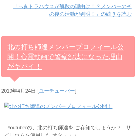
「へきトラハウスが解散の理由は！？メンバーのそ
の後の活動が判明！」の続きを読む
北の打ち師達メンバープロフィール公
開！心霊動画で警察沙汰になった理由
がヤバイ！
2019年4月24日
[
ユーチューバー
]
Youtuberの、北の打ち師達を ご存知でしょうか？ サ
イリウムを使用した オタ・・・