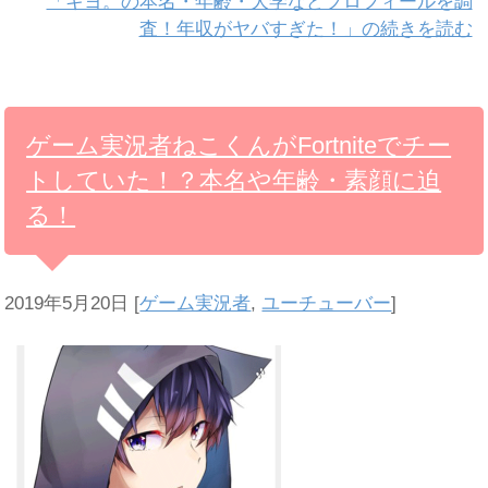
「キヨ。の本名・年齢・大学などプロフィールを調
査！年収がヤバすぎた！」の続きを読む
ゲーム実況者ねこくんがFortniteでチー
トしていた！？本名や年齢・素顔に迫
る！
2019年5月20日
[
ゲーム実況者
,
ユーチューバー
]