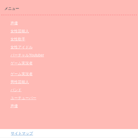
メニュー
声優
女性芸能人
女性歌手
女性アイドル
バーチャルYoutuber
ゲーム実況者
ゲーム実況者
男性芸能人
バンド
ユーチューバー
声優
サイトマップ