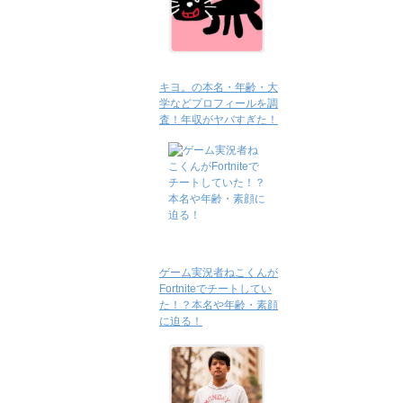
キヨ。の本名・年齢・大
学などプロフィールを調
査！年収がヤバすぎた！
ゲーム実況者ねこくんが
Fortniteでチートしてい
た！？本名や年齢・素顔
に迫る！