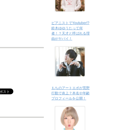
ピアニストでYoutuber!?
鈴木ゆゆうたって何
者！？天才と呼ばれる理
由がヤバイ！
もちのアートエボが荒野
行動で炎上？本名や年齢
プロフィールを公開！