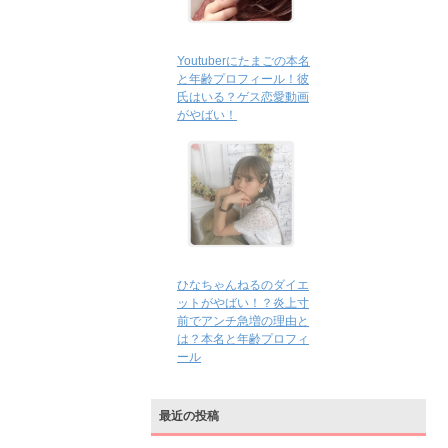
Youtuberにたまごの本名
と年齢プロフィール！彼
氏はいる？ゲス恋愛動画
がやばい！
ひなちゃんねるのダイエ
ットがやばい！？炎上寸
前でアンチ急増の理由と
は？本名と年齢プロフィ
ール
最近の投稿