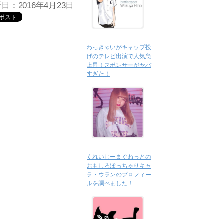
日：2016年4月23日
わっきゃいがキャップ投
げのテレビ出演で人気急
上昇！スポンサーがヤバ
すぎた！
くれいじーまぐねっとの
おもしろぽっちゃりキャ
ラ・ウランのプロフィー
ルを調べました！