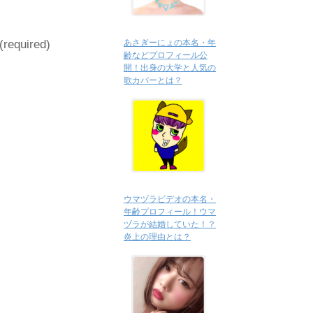
あさぎーにょの本名・年
 (required)
齢などプロフィール公
開！出身の大学と人気の
歌カバーとは？
ウマヅラビデオの本名・
年齢プロフィール！ウマ
ヅラが結婚していた！？
炎上の理由とは？