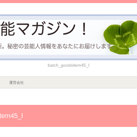
batch_goodsitem45_l
運営会社
tem45_l