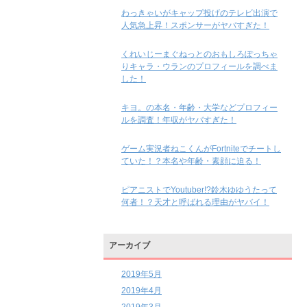
わっきゃいがキャップ投げのテレビ出演で
人気急上昇！スポンサーがヤバすぎた！
くれいじーまぐねっとのおもしろぽっちゃ
りキャラ・ウランのプロフィールを調べま
した！
キヨ。の本名・年齢・大学などプロフィー
ルを調査！年収がヤバすぎた！
ゲーム実況者ねこくんがFortniteでチートし
ていた！？本名や年齢・素顔に迫る！
ピアニストでYoutuber!?鈴木ゆゆうたって
何者！？天才と呼ばれる理由がヤバイ！
アーカイブ
2019年5月
2019年4月