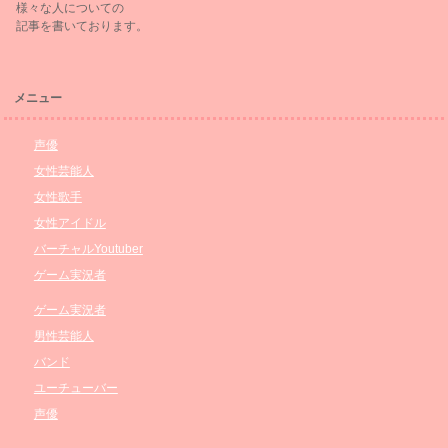
様々な人についての
記事を書いております。
メニュー
声優
女性芸能人
女性歌手
女性アイドル
バーチャルYoutuber
ゲーム実況者
ゲーム実況者
男性芸能人
バンド
ユーチューバー
声優