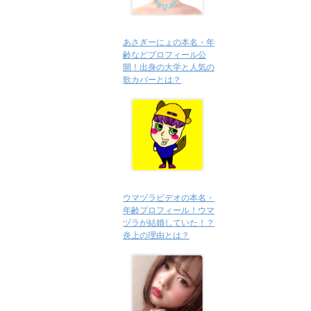
あさぎーにょの本名・年
齢などプロフィール公
開！出身の大学と人気の
歌カバーとは？
ウマヅラビデオの本名・
年齢プロフィール！ウマ
ヅラが結婚していた！？
炎上の理由とは？