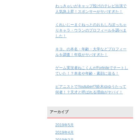
わっきゃいがキャップ投げのテレビ出演で
人気急上昇！スポンサーがヤバすぎた！
くれいじーまぐねっとのおもしろぽっちゃ
りキャラ・ウランのプロフィールを調べま
した！
キヨ。の本名・年齢・大学などプロフィー
ルを調査！年収がヤバすぎた！
ゲーム実況者ねこくんがFortniteでチートし
ていた！？本名や年齢・素顔に迫る！
ピアニストでYoutuber!?鈴木ゆゆうたって
何者！？天才と呼ばれる理由がヤバイ！
アーカイブ
2019年5月
2019年4月