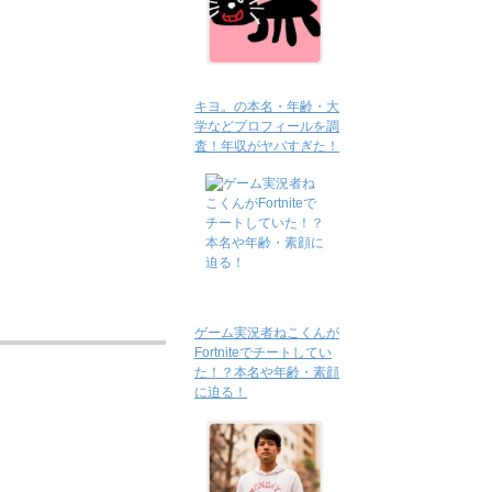
キヨ。の本名・年齢・大
学などプロフィールを調
査！年収がヤバすぎた！
ゲーム実況者ねこくんが
Fortniteでチートしてい
た！？本名や年齢・素顔
に迫る！