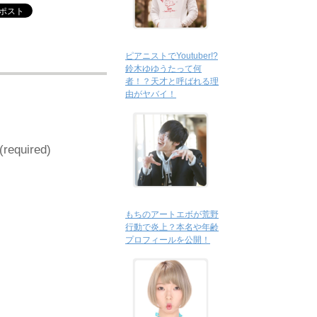
ピアニストでYoutuber!?
鈴木ゆゆうたって何
者！？天才と呼ばれる理
由がヤバイ！
 (required)
もちのアートエボが荒野
行動で炎上？本名や年齢
プロフィールを公開！