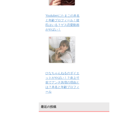
Youtuberにたまごの本名
と年齢プロフィール！彼
氏はいる？ゲス恋愛動画
がやばい！
ひなちゃんねるのダイエ
ットがやばい！？炎上寸
前でアンチ急増の理由と
は？本名と年齢プロフィ
ール
最近の投稿