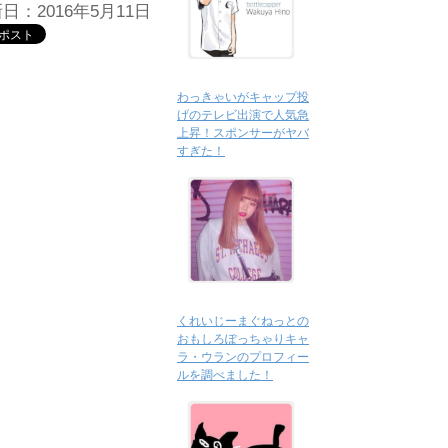
日：2016年5月11日
わっきゃいがキャップ投
げのテレビ出演で人気急
上昇！スポンサーがヤバ
すぎた！
くれいじーまぐねっとの
おもしろぽっちゃりキャ
ラ・ウランのプロフィー
ルを調べました！