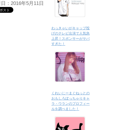
日：2016年5月11日
わっきゃいがキャップ投
げのテレビ出演で人気急
上昇！スポンサーがヤバ
すぎた！
くれいじーまぐねっとの
おもしろぽっちゃりキャ
ラ・ウランのプロフィー
ルを調べました！