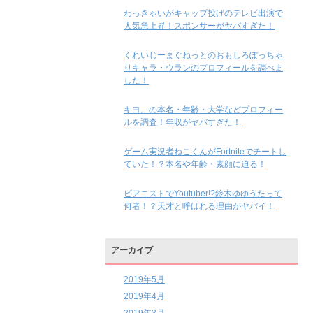
わっきゃいがキャップ投げのテレビ出演で
人気急上昇！スポンサーがヤバすぎた！
くれいじーまぐねっとのおもしろぽっちゃ
りキャラ・ウランのプロフィールを調べま
した！
キヨ。の本名・年齢・大学などプロフィー
ルを調査！年収がヤバすぎた！
ゲーム実況者ねこくんがFortniteでチートし
ていた！？本名や年齢・素顔に迫る！
ピアニストでYoutuber!?鈴木ゆゆうたって
何者！？天才と呼ばれる理由がヤバイ！
アーカイブ
2019年5月
2019年4月