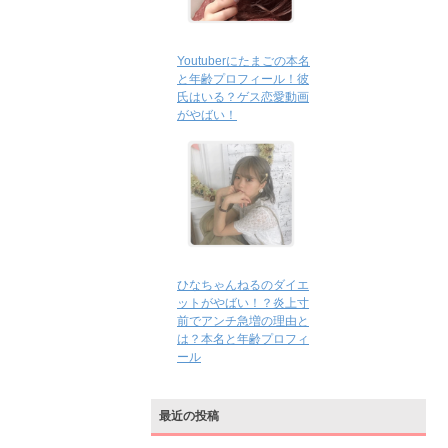
Youtuberにたまごの本名
と年齢プロフィール！彼
氏はいる？ゲス恋愛動画
がやばい！
ひなちゃんねるのダイエ
ットがやばい！？炎上寸
前でアンチ急増の理由と
は？本名と年齢プロフィ
ール
最近の投稿