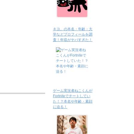
キヨ。の本名・年齢・大
学などプロフィールを調
査！年収がヤバすぎた！
ゲーム実況者ねこくんが
Fortniteでチートしてい
た！？本名や年齢・素顔
に迫る！