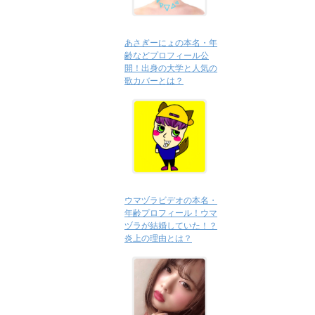
あさぎーにょの本名・年
齢などプロフィール公
開！出身の大学と人気の
歌カバーとは？
ウマヅラビデオの本名・
年齢プロフィール！ウマ
ヅラが結婚していた！？
炎上の理由とは？