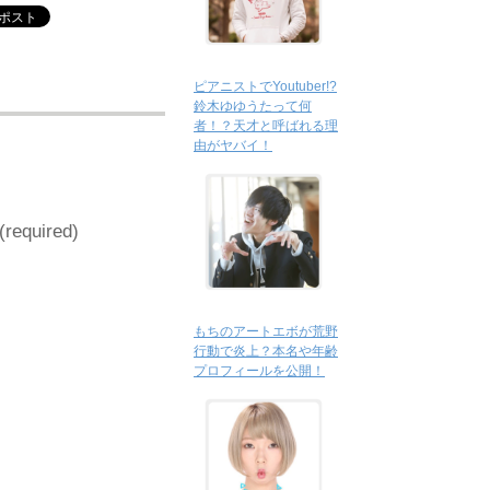
ピアニストでYoutuber!?
鈴木ゆゆうたって何
者！？天才と呼ばれる理
由がヤバイ！
 (required)
もちのアートエボが荒野
行動で炎上？本名や年齢
プロフィールを公開！