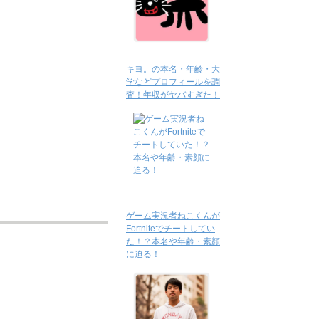
キヨ。の本名・年齢・大
学などプロフィールを調
査！年収がヤバすぎた！
ゲーム実況者ねこくんが
Fortniteでチートしてい
た！？本名や年齢・素顔
に迫る！