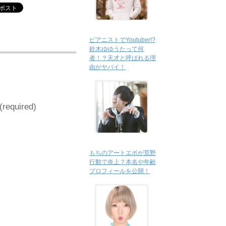
ピアニストでYoutuber!?
鈴木ゆゆうたって何
者！？天才と呼ばれる理
由がヤバイ！
 (required)
もちのアートエボが荒野
行動で炎上？本名や年齢
プロフィールを公開！