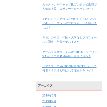
わっきゃいがキャップ投げのテレビ出演で
人気急上昇！スポンサーがヤバすぎた！
くれいじーまぐねっとのおもしろぽっちゃ
りキャラ・ウランのプロフィールを調べま
した！
キヨ。の本名・年齢・大学などプロフィー
ルを調査！年収がヤバすぎた！
ゲーム実況者ねこくんがFortniteでチートし
ていた！？本名や年齢・素顔に迫る！
ピアニストでYoutuber!?鈴木ゆゆうたって
何者！？天才と呼ばれる理由がヤバイ！
アーカイブ
2019年5月
2019年4月