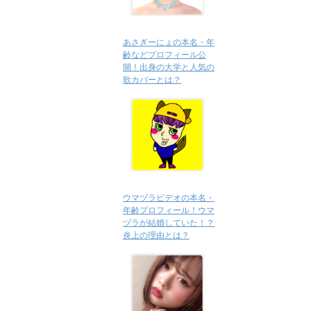
あさぎーにょの本名・年
齢などプロフィール公
開！出身の大学と人気の
歌カバーとは？
ウマヅラビデオの本名・
年齢プロフィール！ウマ
ヅラが結婚していた！？
炎上の理由とは？