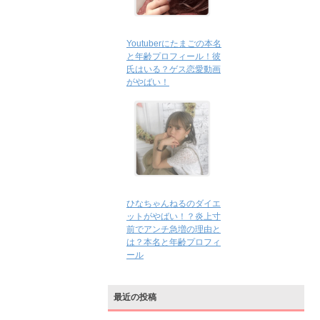
Youtuberにたまごの本名
と年齢プロフィール！彼
氏はいる？ゲス恋愛動画
がやばい！
ひなちゃんねるのダイエ
ットがやばい！？炎上寸
前でアンチ急増の理由と
は？本名と年齢プロフィ
ール
最近の投稿