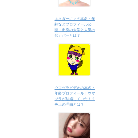
あさぎーにょの本名・年
齢などプロフィール公
開！出身の大学と人気の
歌カバーとは？
ウマヅラビデオの本名・
年齢プロフィール！ウマ
ヅラが結婚していた！？
炎上の理由とは？