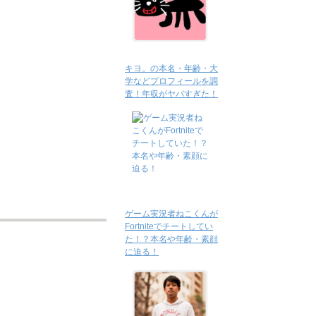
キヨ。の本名・年齢・大
学などプロフィールを調
査！年収がヤバすぎた！
ゲーム実況者ねこくんが
Fortniteでチートしてい
た！？本名や年齢・素顔
に迫る！