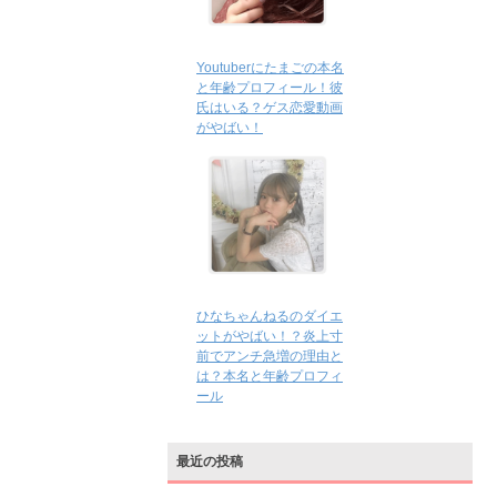
Youtuberにたまごの本名
と年齢プロフィール！彼
氏はいる？ゲス恋愛動画
がやばい！
ひなちゃんねるのダイエ
ットがやばい！？炎上寸
前でアンチ急増の理由と
は？本名と年齢プロフィ
ール
最近の投稿