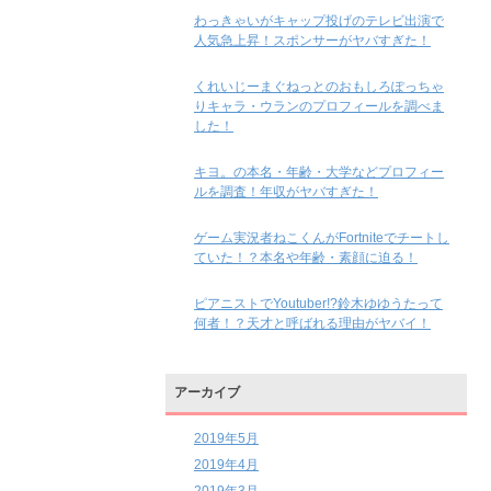
わっきゃいがキャップ投げのテレビ出演で
人気急上昇！スポンサーがヤバすぎた！
くれいじーまぐねっとのおもしろぽっちゃ
りキャラ・ウランのプロフィールを調べま
した！
キヨ。の本名・年齢・大学などプロフィー
ルを調査！年収がヤバすぎた！
ゲーム実況者ねこくんがFortniteでチートし
ていた！？本名や年齢・素顔に迫る！
ピアニストでYoutuber!?鈴木ゆゆうたって
何者！？天才と呼ばれる理由がヤバイ！
アーカイブ
2019年5月
2019年4月