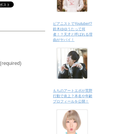
ピアニストでYoutuber!?
鈴木ゆゆうたって何
者！？天才と呼ばれる理
由がヤバイ！
 (required)
もちのアートエボが荒野
行動で炎上？本名や年齢
プロフィールを公開！