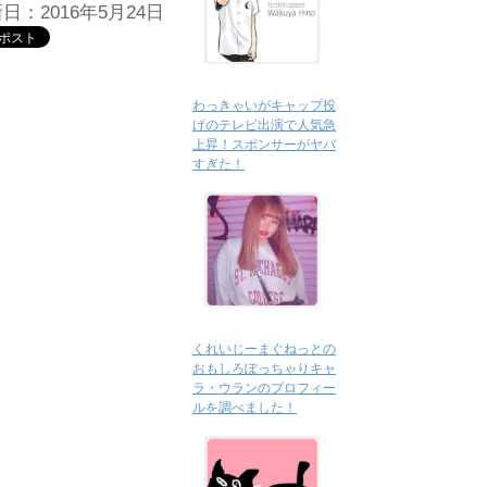
日：2016年5月24日
わっきゃいがキャップ投
げのテレビ出演で人気急
上昇！スポンサーがヤバ
すぎた！
くれいじーまぐねっとの
おもしろぽっちゃりキャ
ラ・ウランのプロフィー
ルを調べました！