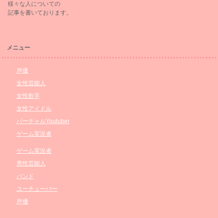
様々な人についての
記事を書いております。
メニュー
声優
女性芸能人
女性歌手
女性アイドル
バーチャルYoutuber
ゲーム実況者
ゲーム実況者
男性芸能人
バンド
ユーチューバー
声優