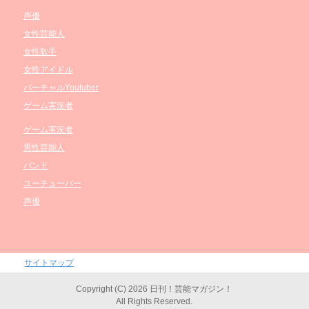
声優
女性芸能人
女性歌手
女性アイドル
バーチャルYoutuber
ゲーム実況者
ゲーム実況者
男性芸能人
バンド
ユーチューバー
声優
サイトマップ
Copyright (C) 2026 日刊！芸能マガジン！
All Rights Reserved.