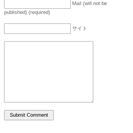
Mail (will not be
published) (required)
サイト