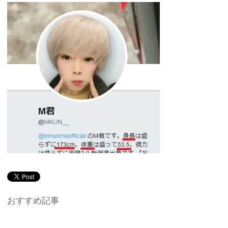
おすすめ記事