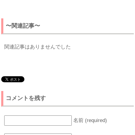
〜関連記事〜
関連記事はありませんでした
コメントを残す
名前 (required)