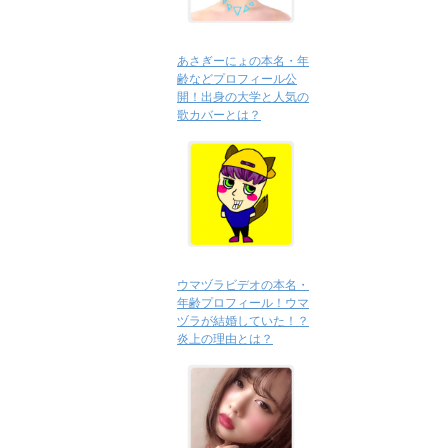
あさぎーにょの本名・年
齢などプロフィール公
開！出身の大学と人気の
歌カバーとは？
ウマヅラビデオの本名・
年齢プロフィール！ウマ
ヅラが結婚していた！？
炎上の理由とは？