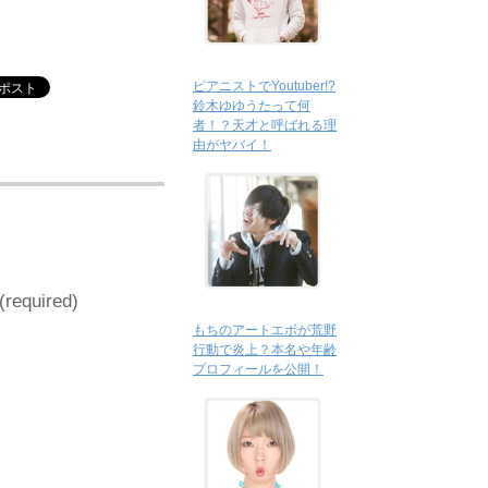
ピアニストでYoutuber!?
鈴木ゆゆうたって何
者！？天才と呼ばれる理
由がヤバイ！
 (required)
もちのアートエボが荒野
行動で炎上？本名や年齢
プロフィールを公開！