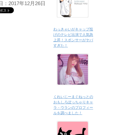
：2017年12月26日
わっきゃいがキャップ投
げのテレビ出演で人気急
上昇！スポンサーがヤバ
すぎた！
くれいじーまぐねっとの
おもしろぽっちゃりキャ
ラ・ウランのプロフィー
ルを調べました！