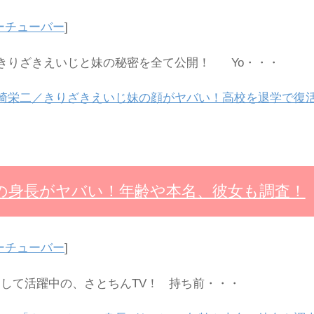
ーチューバー
]
りざきえいじと妹の秘密を全て公開！ Yo・・・
崎栄二／きりざきえいじ妹の顔がヤバい！高校を退学で復
の身長がヤバい！年齢や本名、彼女も調査！
ーチューバー
]
rとして活躍中の、さとちんTV！ 持ち前・・・