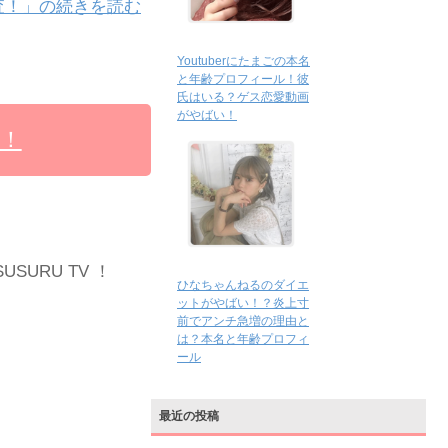
査！」の続きを読む
Youtuberにたまごの本名
と年齢プロフィール！彼
氏はいる？ゲス恋愛動画
がやばい！
査！
SURU TV ！
ひなちゃんねるのダイエ
ットがやばい！？炎上寸
前でアンチ急増の理由と
は？本名と年齢プロフィ
ール
最近の投稿