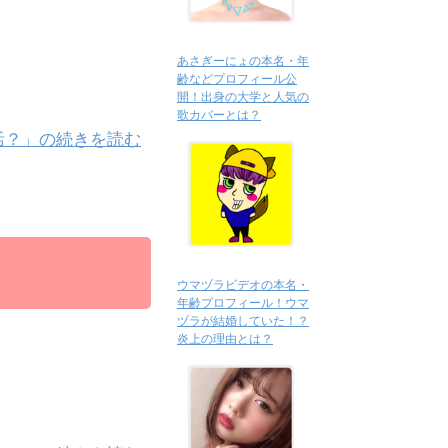
あさぎーにょの本名・年
齢などプロフィール公
開！出身の大学と人気の
歌カバーとは？
活？」の続きを読む
ウマヅラビデオの本名・
年齢プロフィール！ウマ
ヅラが結婚していた！？
炎上の理由とは？