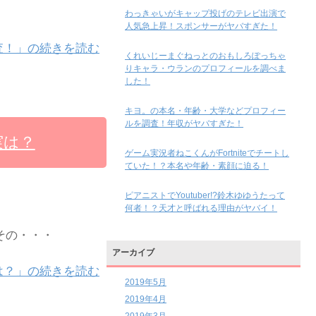
わっきゃいがキャップ投げのテレビ出演で
人気急上昇！スポンサーがヤバすぎた！
調査！」の続きを読む
くれいじーまぐねっとのおもしろぽっちゃ
りキャラ・ウランのプロフィールを調べま
した！
キヨ。の本名・年齢・大学などプロフィー
ルを調査！年収がヤバすぎた！
実は？
ゲーム実況者ねこくんがFortniteでチートし
ていた！？本名や年齢・素顔に迫る！
ピアニストでYoutuber!?鈴木ゆゆうたって
何者！？天才と呼ばれる理由がヤバイ！
その・・・
アーカイブ
は？」の続きを読む
2019年5月
2019年4月