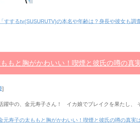
「すするtv(SUSURUTV)の本名や年齢は？身長や彼女も
太ももと胸がかわいい！喫煙と彼氏の噂の真
優
]
躍中の、金元寿子さん！ イカ娘でブレイクを果たし、 
金元寿子の太ももと胸がかわいい！喫煙と彼氏の噂の真実