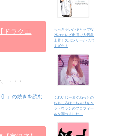
わっきゃいがキャップ投
【ドラクエ
げのテレビ出演で人気急
上昇！スポンサーがヤバ
すぎた！
、 ・・・
0】」の続きを読む
くれいじーまぐねっとの
おもしろぽっちゃりキャ
ラ・ウランのプロフィー
ルを調べました！