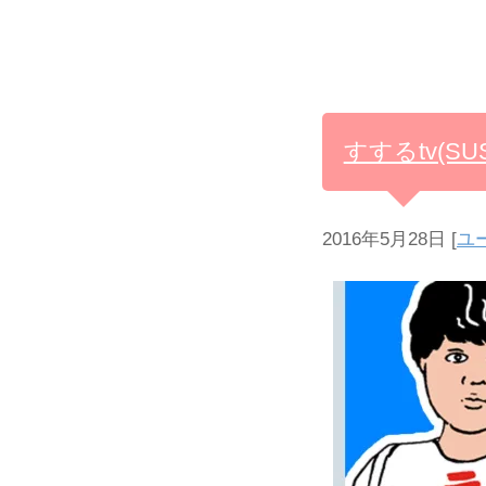
すするtv(
2016年5月28日
[
ユ