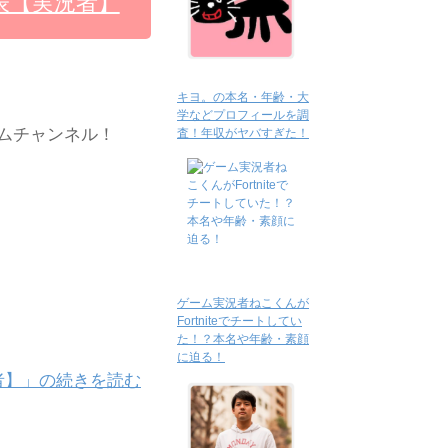
表【実況者】
キヨ。の本名・年齢・大
学などプロフィールを調
ムチャンネル！
査！年収がヤバすぎた！
ゲーム実況者ねこくんが
Fortniteでチートしてい
た！？本名や年齢・素顔
に迫る！
者】」の続きを読む