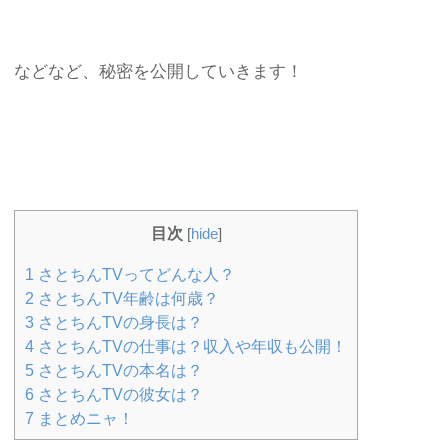
などなど、秘密を公開していきます！
目次
[
hide
]
1
さとちんTVってどんな人？
2
さとちんTV年齢は何歳？
3
さとちんTVの身長は？
4
さとちんTVの仕事は？収入や年収も公開！
5
さとちんTVの本名は？
6
さとちんTVの彼女は？
7
まとめニャ！