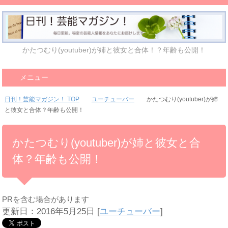
かたつむり(youtuber)が姉と彼女と合体！？年齢も公開！
メニュー
日刊！芸能マガジン！ TOP
ユーチューバー
かたつむり(youtuber)が姉
と彼女と合体？年齢も公開！
かたつむり(youtuber)が姉と彼女と合
体？年齢も公開！
PRを含む場合があります
更新日：2016年5月25日
[
ユーチューバー
]