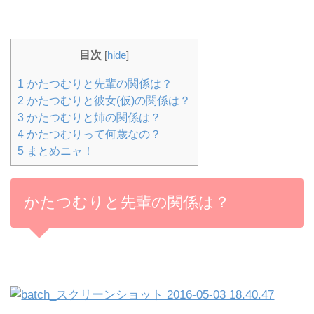
目次
[
hide
]
1
かたつむりと先輩の関係は？
2
かたつむりと彼女(仮)の関係は？
3
かたつむりと姉の関係は？
4
かたつむりって何歳なの？
5
まとめニャ！
かたつむりと先輩の関係は？