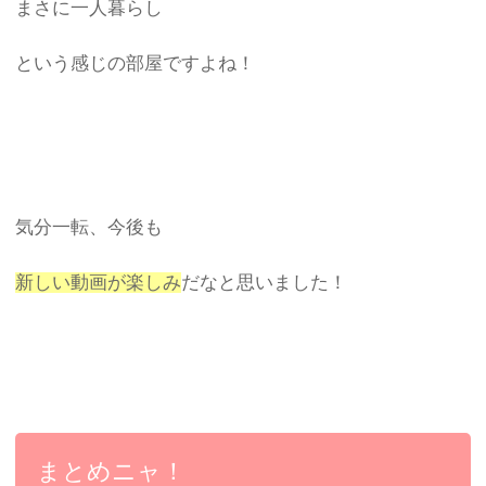
まさに一人暮らし
という感じの部屋ですよね！
気分一転、今後も
新しい動画が楽しみ
だなと思いました！
まとめニャ！