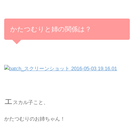
かたつむりと姉の関係は？
エ
スカル子こと、
かたつむりのお姉ちゃん！