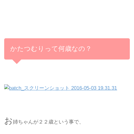
かたつむりって何歳なの？
お
姉ちゃんが２２歳という事で、