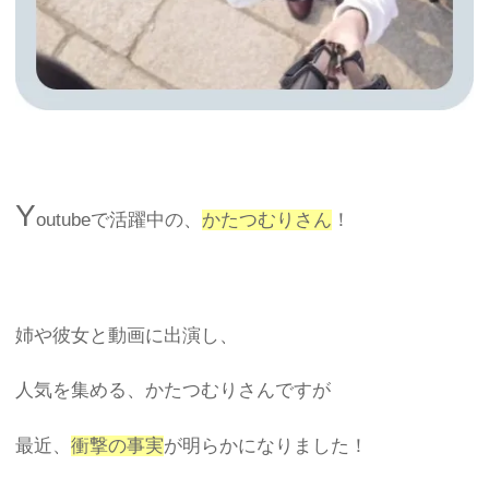
Y
outubeで活躍中の、
かたつむりさん
！
姉や彼女と動画に出演し、
人気を集める、かたつむりさんですが
最近、
衝撃の事実
が明らかになりました！