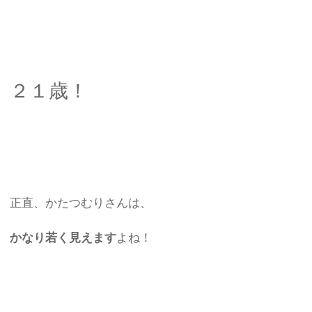
２１歳！
正直、かたつむりさんは、
かなり若く見えます
よね！