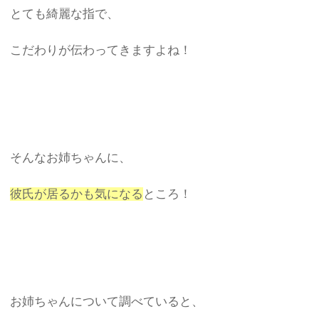
とても綺麗な指で、
こだわりが伝わってきますよね！
そんなお姉ちゃんに、
彼氏が居るかも気になる
ところ！
お姉ちゃんについて調べていると、