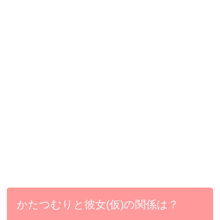
かたつむりと彼女(仮)の関係は？