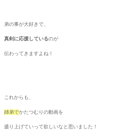
弟の事が大好きで、
真剣に応援している
のが
伝わってきますよね！
これからも、
姉弟で
かたつむりの動画を
盛り上げていって欲しいなと思いました！