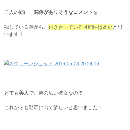
二人の間に、
関係がありそうなコメント
を
残している事から、
付き合っている可能性は高い
と思
います！
とても美人
で、芸の広い彼女なので、
これからも動画に出て欲しいと思いました！