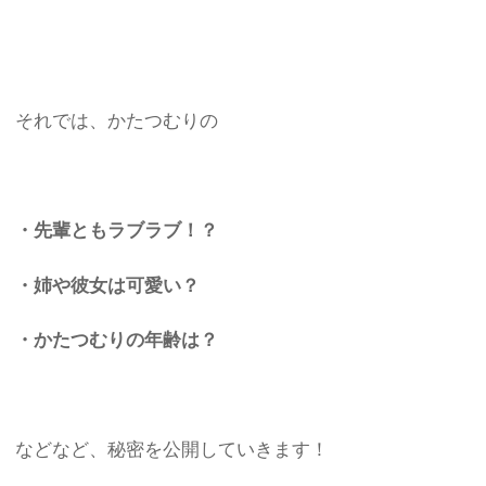
それでは、かたつむりの
・先輩ともラブラブ！？
・姉や彼女は可愛い？
・かたつむりの年齢は？
などなど、秘密を公開していきます！