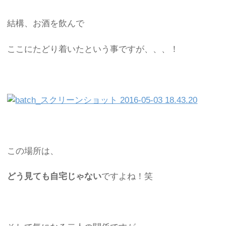
結構、お酒を飲んで
ここにたどり着いたという事ですが、、、！
この場所は、
どう見ても自宅じゃない
ですよね！笑