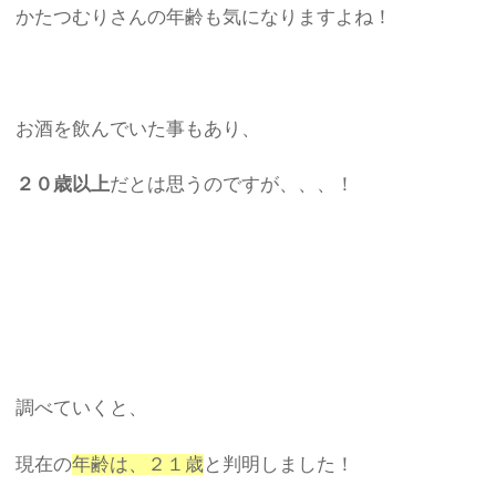
かたつむりさんの年齢も気になりますよね！
お酒を飲んでいた事もあり、
２０歳以上
だとは思うのですが、、、！
調べていくと、
現在の
年齢は、２１歳
と判明しました！