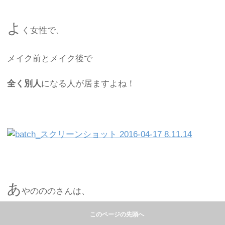
よ
く女性で、
メイク前とメイク後で
全く別人
になる人が居ますよね！
あ
やのののさんは、
このページの先頭へ
すっぴんでも
美人
だな、と思いました！