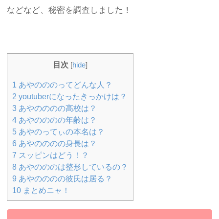
などなど、秘密を調査しました！
目次
[
hide
]
1
あやのののってどんな人？
2
youtuberになったきっかけは？
3
あやのののの高校は？
4
あやのののの年齢は？
5
あやのってぃの本名は？
6
あやのののの身長は？
7
スッピンはどう！？
8
あやのののは整形しているの？
9
あやのののの彼氏は居る？
10
まとめニャ！