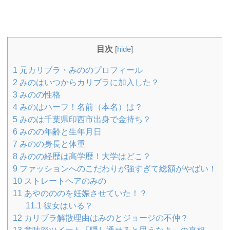
目次
[
hide
]
1
元カリブラ・みののプロフィール
2
みのはいつからカリブラに加入した？
3
みのの性格
4
みのはハーフ！名前（本名）は？
5
みのは千葉県印西市出身で金持ち？
6
みのの年齢と生年月日
7
みのの身長と体重
8
みのの経歴は高学歴！大学はどこ？
9
ファッションへのこだわりが強すぎて総額がやばい！
10
ストレートヘアのみの
11
あやのののを妊娠させていた！？
11.1
彼女はいる？
12
カリブラ解散理由はみのとジョージの不仲？
13
意味深ツイート「隠し通せると思うなよ」の真相