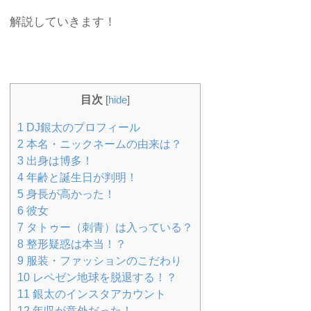
解説していきます！
目次
[
hide
]
1
DJ銀太のプロフィール
2
本名・ニックネームの由来は？
3
出身は博多！
4
年齢と誕生日が判明！
5
身長が高かった！
6
彼女
7
タトゥー（刺青）は入っている？
8
整形疑惑は本当！？
9
服装・ファッションのこだわり
10
レペゼン地球を脱退する！？
11
銀太のインスタアカウント
12
年収が意外だった！