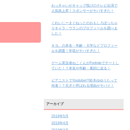
わっきゃいがキャップ投げのテレビ出演で
人気急上昇！スポンサーがヤバすぎた！
くれいじーまぐねっとのおもしろぽっちゃ
りキャラ・ウランのプロフィールを調べま
した！
キヨ。の本名・年齢・大学などプロフィー
ルを調査！年収がヤバすぎた！
ゲーム実況者ねこくんがFortniteでチートし
ていた！？本名や年齢・素顔に迫る！
ピアニストでYoutuber!?鈴木ゆゆうたって
何者！？天才と呼ばれる理由がヤバイ！
アーカイブ
2019年5月
2019年4月