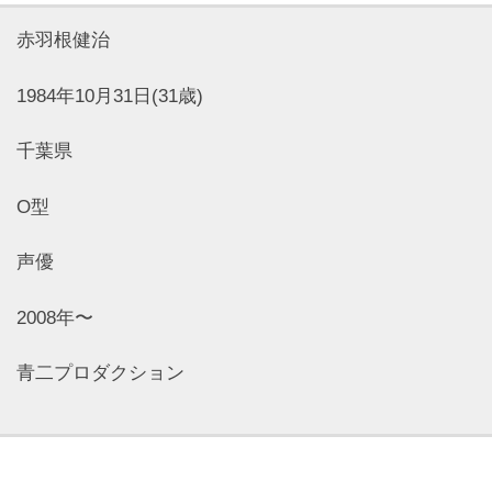
羽根健治
84年10月31日(31歳)
千葉県
O型
声優
008年〜
青二プロダクション