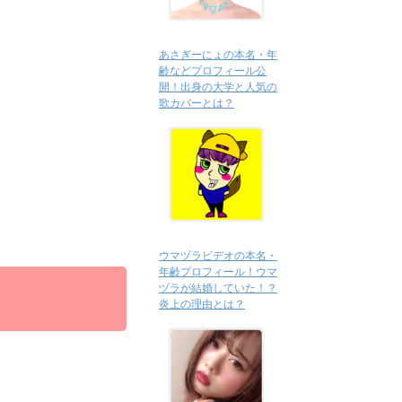
あさぎーにょの本名・年
齢などプロフィール公
開！出身の大学と人気の
歌カバーとは？
ウマヅラビデオの本名・
年齢プロフィール！ウマ
ヅラが結婚していた！？
炎上の理由とは？