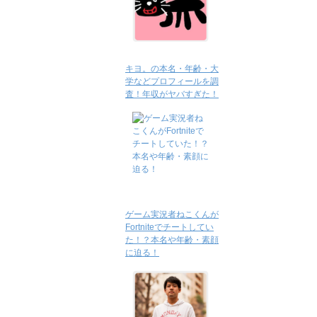
キヨ。の本名・年齢・大
学などプロフィールを調
査！年収がヤバすぎた！
ゲーム実況者ねこくんが
Fortniteでチートしてい
た！？本名や年齢・素顔
に迫る！