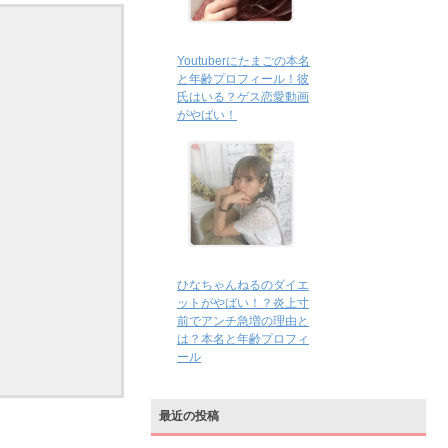
Youtuberにたまごの本名
と年齢プロフィール！彼
氏はいる？ゲス恋愛動画
がやばい！
ひなちゃんねるのダイエ
ットがやばい！？炎上寸
前でアンチ急増の理由と
は？本名と年齢プロフィ
ール
最近の投稿