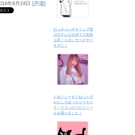
16年8月24日
[
声優
]
わっきゃいがキャップ投
げのテレビ出演で人気急
上昇！スポンサーがヤバ
すぎた！
くれいじーまぐねっとの
おもしろぽっちゃりキャ
ラ・ウランのプロフィー
ルを調べました！