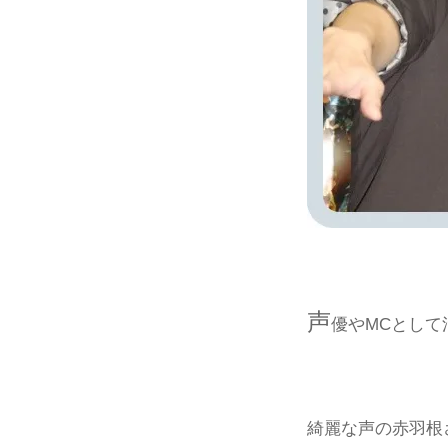
声
優やMCとして
綺麗な声の赤羽根