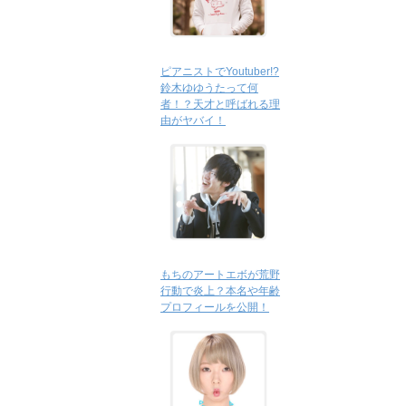
ピアニストでYoutuber!?
鈴木ゆゆうたって何
者！？天才と呼ばれる理
由がヤバイ！
もちのアートエボが荒野
行動で炎上？本名や年齢
プロフィールを公開！