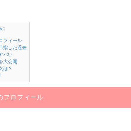
de
]
ロフィール
目指した過去
ヤバい
を大公開
女は？
！
のプロフィール