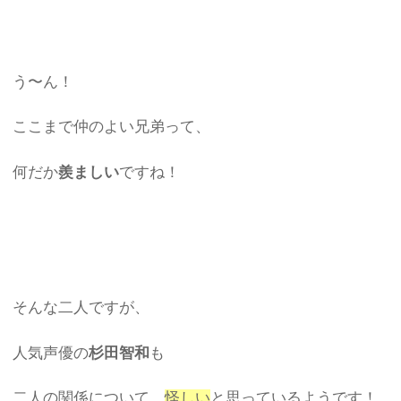
う〜ん！
ここまで仲のよい兄弟って、
何だか
羨ましい
ですね！
そんな二人ですが、
人気声優の
杉田智和
も
二人の関係について、
怪しい
と思っているようです！