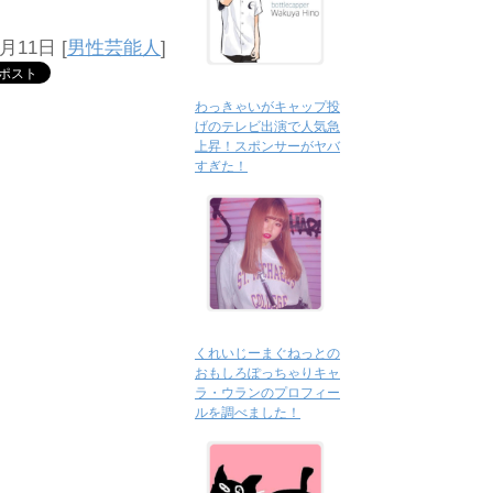
月11日
[
男性芸能人
]
わっきゃいがキャップ投
げのテレビ出演で人気急
上昇！スポンサーがヤバ
すぎた！
くれいじーまぐねっとの
おもしろぽっちゃりキャ
ラ・ウランのプロフィー
ルを調べました！