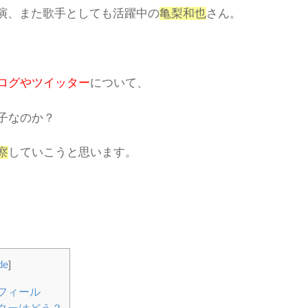
演、また
歌手としても活躍中の
亀梨和也
さん。
ログやツイッター
について、
子なのか？
察
していこうと思います。
de
]
フィール
ターはどう？