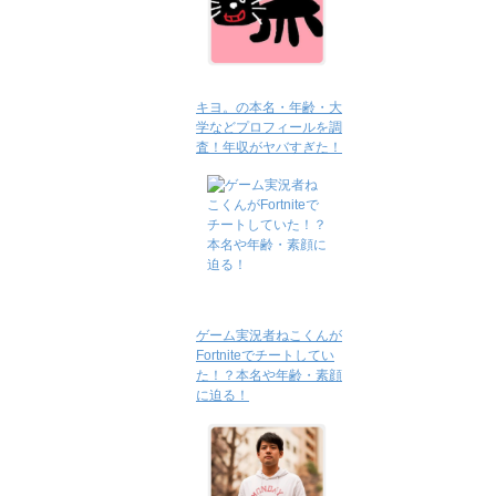
キヨ。の本名・年齢・大
学などプロフィールを調
査！年収がヤバすぎた！
ゲーム実況者ねこくんが
Fortniteでチートしてい
た！？本名や年齢・素顔
に迫る！