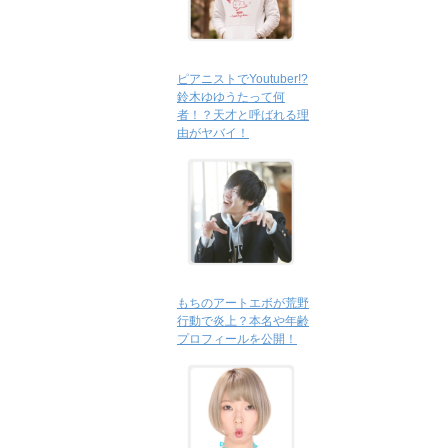
ピアニストでYoutuber!?
鈴木ゆゆうたって何
者！？天才と呼ばれる理
由がヤバイ！
もちのアートエボが荒野
行動で炎上？本名や年齢
プロフィールを公開！