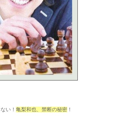
けない！
亀梨和也、禁断の秘密
！