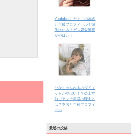
Youtuberにたまごの本名
と年齢プロフィール！彼
氏はいる？ゲス恋愛動画
がやばい！
ひなちゃんねるのダイエ
ットがやばい！？炎上寸
前でアンチ急増の理由と
は？本名と年齢プロフィ
ール
最近の投稿