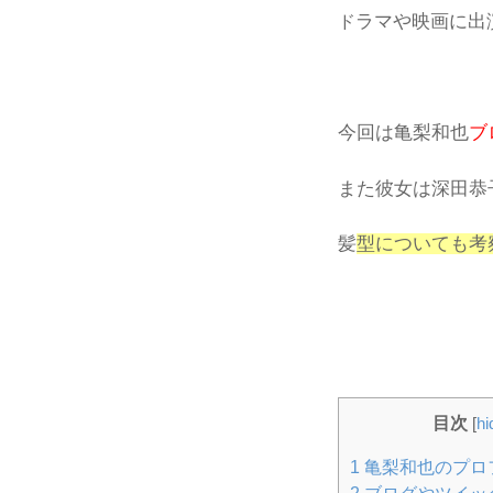
ラマや映画に出
ド
今回は亀梨和也
ブ
また彼女は深田恭
髪
型についても考
目次
[
hi
1
亀梨和也のプロ
2
ブログやツイッ