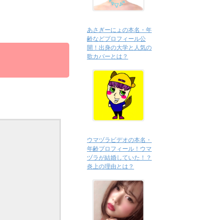
あさぎーにょの本名・年
齢などプロフィール公
開！出身の大学と人気の
歌カバーとは？
ウマヅラビデオの本名・
年齢プロフィール！ウマ
ヅラが結婚していた！？
炎上の理由とは？