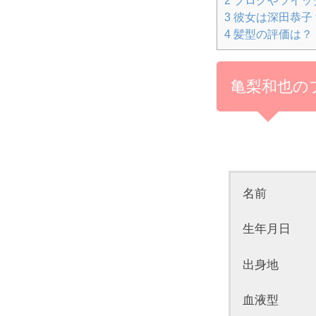
3
彼女は深田恭子
4
髪型の評価は？
亀梨和也の
名前 
生年月日 19
出身地 
血液型 