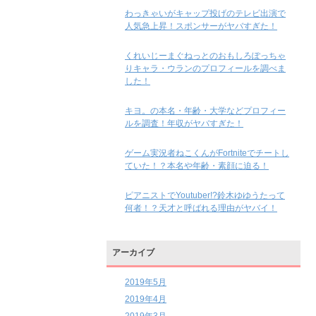
わっきゃいがキャップ投げのテレビ出演で
人気急上昇！スポンサーがヤバすぎた！
くれいじーまぐねっとのおもしろぽっちゃ
りキャラ・ウランのプロフィールを調べま
した！
キヨ。の本名・年齢・大学などプロフィー
ルを調査！年収がヤバすぎた！
ゲーム実況者ねこくんがFortniteでチートし
ていた！？本名や年齢・素顔に迫る！
ピアニストでYoutuber!?鈴木ゆゆうたって
何者！？天才と呼ばれる理由がヤバイ！
アーカイブ
2019年5月
2019年4月