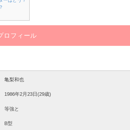
？
プロフィール
亀梨和也
86年2月23日(29歳)
等強と
B型