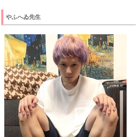
やふへゐ先生