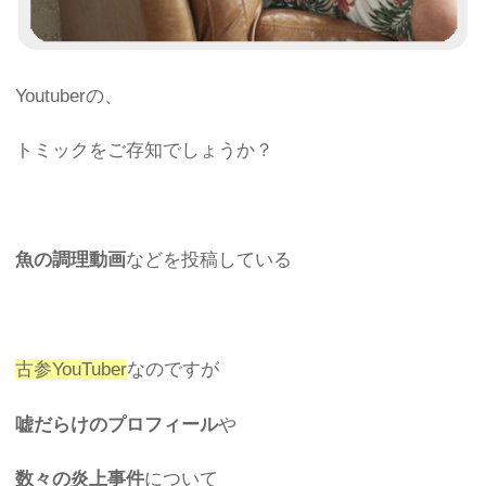
Youtuberの、
トミックをご存知でしょうか？
魚の調理動画
などを投稿している
古参YouTuber
なのですが
嘘だらけのプロフィール
や
数々の炎上事件
について