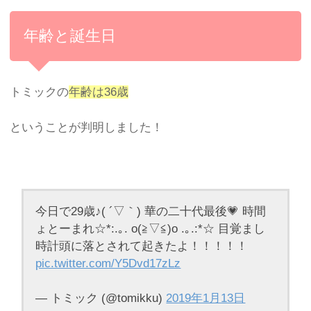
年齢と誕生日
トミックの
年齢は36歳
ということが判明しました！
今日で29歳♪( ´▽｀) 華の二十代最後💗 時間
ょとーまれ☆*:.｡. o(≧▽≦)o .｡.:*☆ 目覚まし
時計頭に落とされて起きたよ！！！！！
pic.twitter.com/Y5Dvd17zLz
— トミック (@tomikku)
2019年1月13日