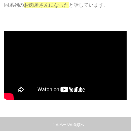
同系列の
お肉屋さんになった
と話しています。
このページの先頭へ
しかし、それも設定でしばらくしてから