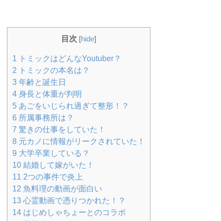
目次
[
hide
]
1
トミックはどんなYoutuber？
2
トミックの本名は？
3
年齢と誕生日
4
身長と体重が判明
5
あごをいじられ過ぎて整形！？
6
所属事務所は？
7
驚きの仕事をしていた！
8
元カノに情報がリークされていた！
9
大学卒業している？
10
結婚して嫁がいた！
11
2つの事件で炎上
12
魚料理の動画が面白い
13
心霊動画で憑りつかれた！？
14
はじめしゃちょーとのコラボ