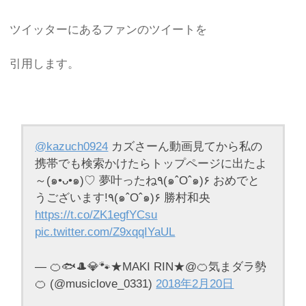
ツイッターにあるファンのツイートを
引用します。
@kazuch0924
カズさーん動画見てから私の
携帯でも検索かけたらトップページに出たよ
～(๑•ᴗ•๑)♡ 夢叶ったね٩(๑ˆOˆ๑)۶ おめでと
うございます!٩(๑ˆOˆ๑)۶ 勝村和央
https://t.co/ZK1egfYCsu
pic.twitter.com/Z9xqqIYaUL
— 🍊🐟🎩💎🐾★MAKI RIN★@🍊気まダラ勢
🍊 (@musiclove_0331)
2018年2月20日