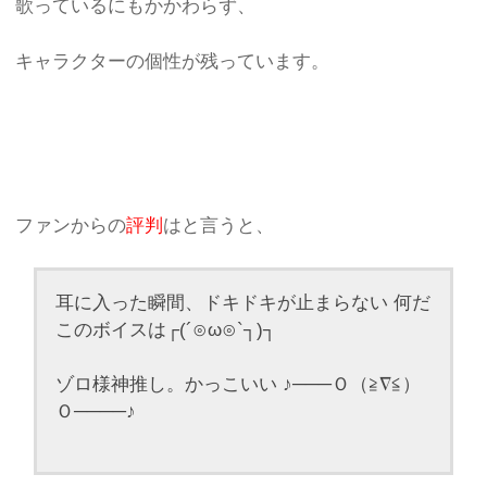
歌っているにもかかわらず、
キャラクターの個性が残っています。
ファンからの
評判
はと言うと、
耳に入った瞬間、ドキドキが止まらない 何だ
このボイスは┌(´⊙ω⊙`┐)┐
ゾロ様神推し。かっこいい ♪───Ｏ（≧∇≦）
Ｏ────♪