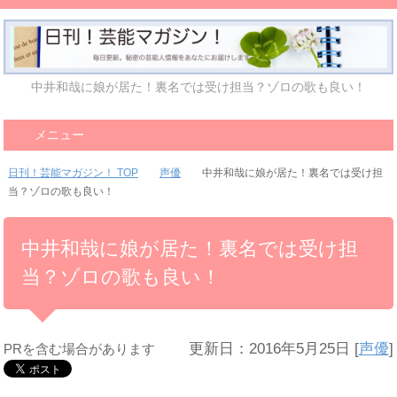
中井和哉に娘が居た！裏名では受け担当？ゾロの歌も良い！
メニュー
日刊！芸能マガジン！ TOP
声優
中井和哉に娘が居た！裏名では受け担
当？ゾロの歌も良い！
中井和哉に娘が居た！裏名では受け担
当？ゾロの歌も良い！
更新日：2016年5月25日
[
声優
]
PRを含む場合があります