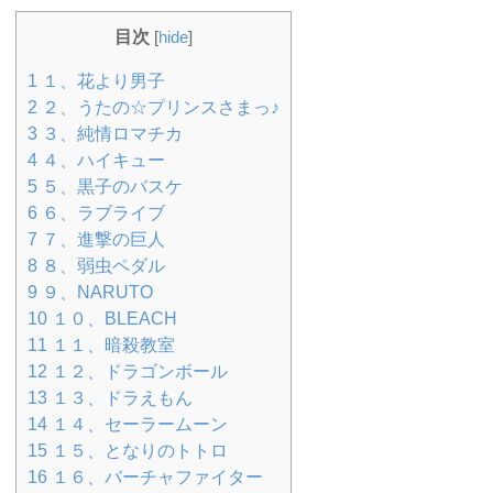
目次
[
hide
]
1
１、花より男子
2
２、うたの☆プリンスさまっ♪
3
３、純情ロマチカ
4
４、ハイキュー
5
５、黒子のバスケ
6
６、ラブライブ
7
７、進撃の巨人
8
８、弱虫ペダル
9
９、NARUTO
10
１０、BLEACH
11
１１、暗殺教室
12
１２、ドラゴンボール
13
１３、ドラえもん
14
１４、セーラームーン
15
１５、となりのトトロ
16
１６、バーチャファイター