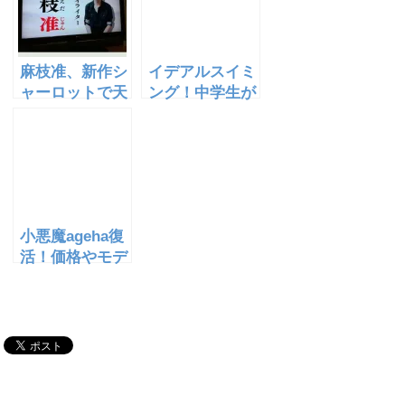
麻枝准、新作シ
イデアルスイミ
ャーロットで天
ング！中学生が
才ぶりを発揮！
開発した、スク
曲や歌詞の評価
ール水着が凄
は？
い！画像！
小悪魔ageha復
活！価格やモデ
ルは？発売日は
いつ？ショップ
も開店！