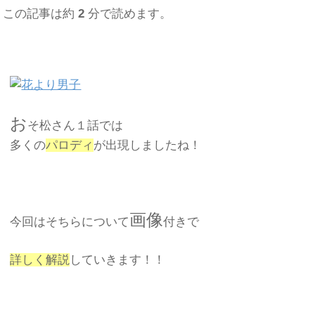
この記事は約
2
分で読めます。
お
そ松さん１話では
多くの
パロディ
が出現しましたね！
画像
今回はそちらについて
付きで
詳しく解説
していきます！！