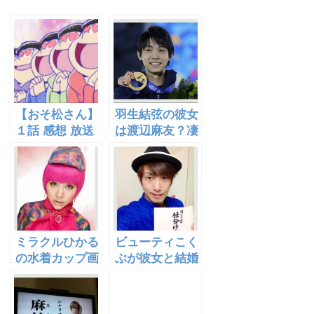
【おそ松さん】
羽生結弦の彼女
１話 感想 放送
は渡辺麻友？凄
禁止になった伝
いプーさん愛！
説のおそ松さ
身長も公開[画
ん！
像あり]
ミラクルひかる
ビューティこく
の水着カップ画
ぶが彼女と結婚
像！結婚相手は
か！CMで披露
ビューティこく
したモノマネの
ぶか！
実力は？