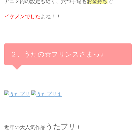
アニメ内の設定も近く、六つ子達も
お金持ち
で
イケメンでした
よね！！
２、うたの☆プリンスさまっ♪
うたプリ
近年の大人気作品
！