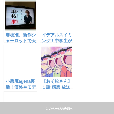
か！CMで披露
いプーさん愛！
したモノマネの
身長も公開[画
実力は？
像あり]
麻枝准、新作シ
イデアルスイミ
ャーロットで天
ング！中学生が
才ぶりを発揮！
開発した、スク
曲や歌詞の評価
ール水着が凄
は？
い！画像！
小悪魔ageha復
【おそ松さん】
活！価格やモデ
１話 感想 放送
ルは？発売日は
禁止になった伝
いつ？ショップ
説のおそ松さ
も開店！
ん！
このページの先頭へ