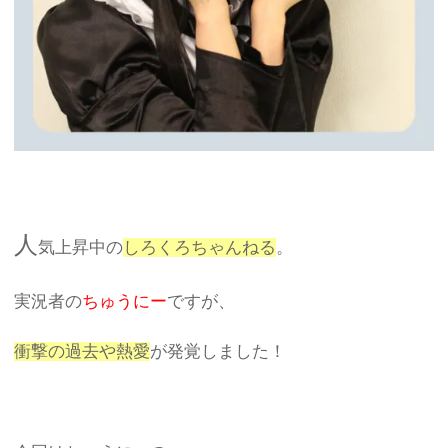
人
気上昇中の
しろくろちゃんねる
。
実況者の
ちゅうにー
ですが、
衝撃の過去や熱愛
が発覚しました！