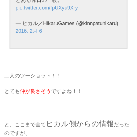
とある休日の一枚。
pic.twitter.com/fpUXyu9Xry
— ヒカル／HikaruGames (@kinnpatuhikaru)
2016, 2月 6
二人のツーショット！！
とても
仲が良さそう
ですよね！！
ヒカル側からの情報
と、ここまで全て
だった
のですが、