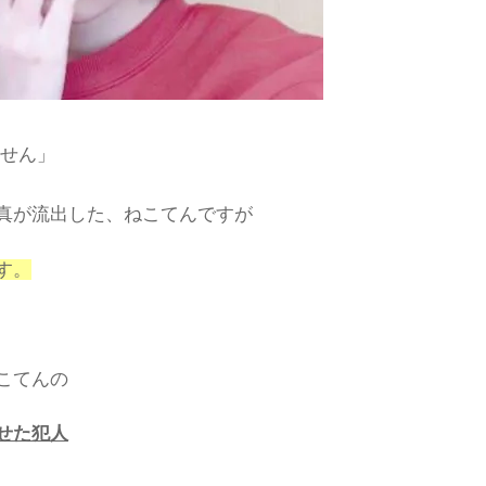
せん」
真が流出した、ねこてんですが
す。
こてんの
せた犯人