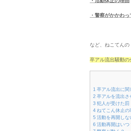
・活動休止の理由
・警察がかかわっ
など、ねこてんの
卒アル流出騒動の
1
卒アル流出に関
2
卒アルを流出さ
3
犯人が受けた罰
4
ねてこん休止の
5
活動を再開しな
6
活動再開はいつ