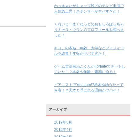
わっきゃいがキャップ投げのテレビ出演で
人気急上昇！スポンサーがヤバすぎた！
くれいじーまぐねっとのおもしろぽっちゃ
りキャラ・ウランのプロフィールを調べま
した！
キヨ。の本名・年齢・大学などプロフィー
ルを調査！年収がヤバすぎた！
ゲーム実況者ねこくんがFortniteでチートし
ていた！？本名や年齢・素顔に迫る！
ピアニストでYoutuber!?鈴木ゆゆうたって
何者！？天才と呼ばれる理由がヤバイ！
アーカイブ
2019年5月
2019年4月