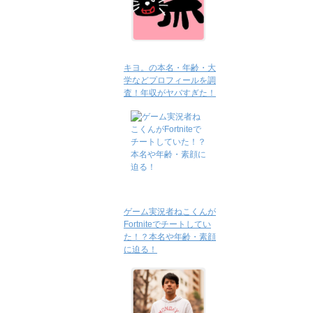
キヨ。の本名・年齢・大
学などプロフィールを調
査！年収がヤバすぎた！
ゲーム実況者ねこくんが
Fortniteでチートしてい
た！？本名や年齢・素顔
に迫る！