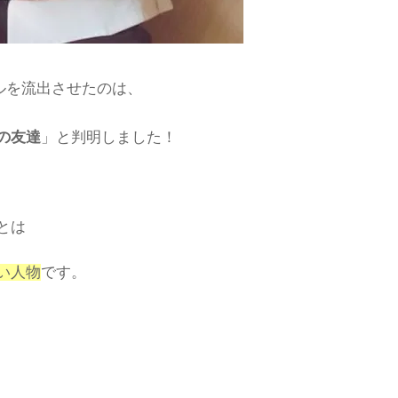
ルを流出させたのは、
の友達
」と判明しました！
とは
い人物
です。