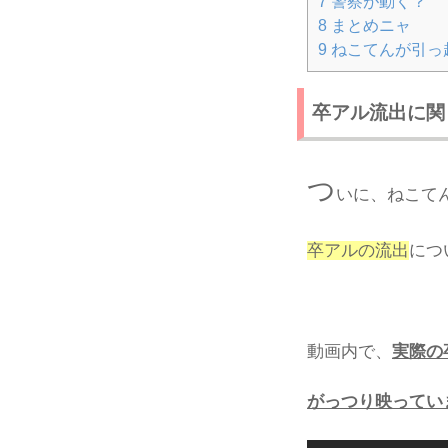
7
警察が動く？
8
まとめニャ
9
ねこてんが引っ
卒アル流出に関
つ
いに、ねこて
卒アルの流出
につ
動画内で、
実際の
がっつり映ってい