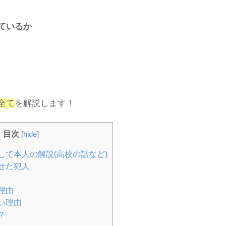
ているか
全て
を解説します！
目次
[
hide
]
して本人の解説(高校の話など)
せた犯人
理由
い理由
？