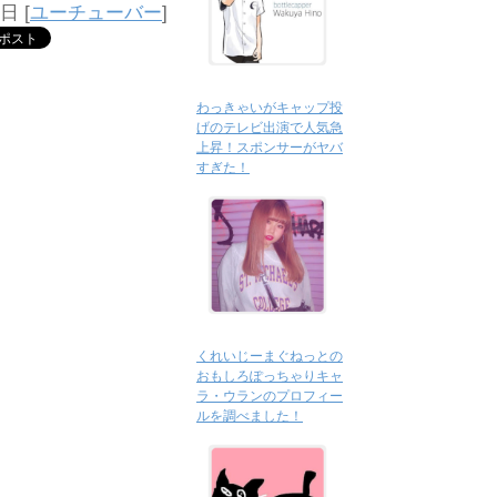
2日
[
ユーチューバー
]
わっきゃいがキャップ投
げのテレビ出演で人気急
上昇！スポンサーがヤバ
すぎた！
くれいじーまぐねっとの
おもしろぽっちゃりキャ
ラ・ウランのプロフィー
ルを調べました！