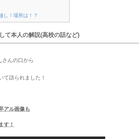
越し！場所は！？
して本人の解説(高校の話など)
んさんの口から
いて語られました！
卒アル画像も
ます！