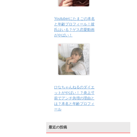
Youtuberにたまごの本名
と年齢プロフィール！彼
氏はいる？ゲス恋愛動画
がやばい！
ひなちゃんねるのダイエ
ットがやばい！？炎上寸
前でアンチ急増の理由と
は？本名と年齢プロフィ
ール
最近の投稿