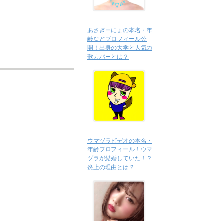
あさぎーにょの本名・年
齢などプロフィール公
開！出身の大学と人気の
歌カバーとは？
ウマヅラビデオの本名・
年齢プロフィール！ウマ
ヅラが結婚していた！？
炎上の理由とは？