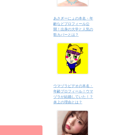
あさぎーにょの本名・年
齢などプロフィール公
開！出身の大学と人気の
歌カバーとは？
ウマヅラビデオの本名・
年齢プロフィール！ウマ
ヅラが結婚していた！？
炎上の理由とは？