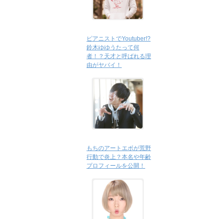
ピアニストでYoutuber!?
鈴木ゆゆうたって何
者！？天才と呼ばれる理
由がヤバイ！
もちのアートエボが荒野
行動で炎上？本名や年齢
プロフィールを公開！