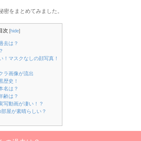
秘密をまとめてみました。
目次
[
hide
]
過去は？
？
い！マスクなしの顔写真！
クラ画像が流出
黒歴史！
本名は？
年齢は？
実写動画が凄い！？
の部屋が素晴らしい？
！