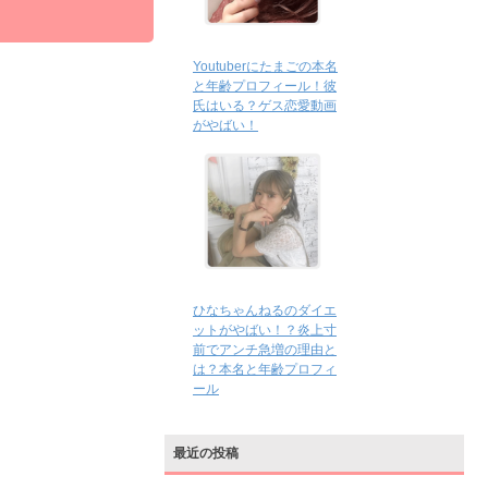
Youtuberにたまごの本名
と年齢プロフィール！彼
氏はいる？ゲス恋愛動画
がやばい！
ひなちゃんねるのダイエ
ットがやばい！？炎上寸
前でアンチ急増の理由と
は？本名と年齢プロフィ
ール
最近の投稿