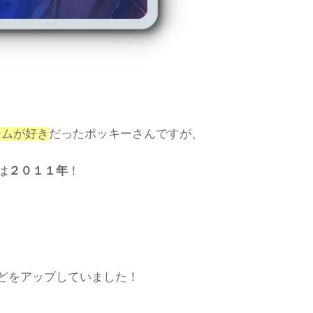
ームが好き
だったポッキーさんですが、
は
２０１１年
！
どをアップしていました！