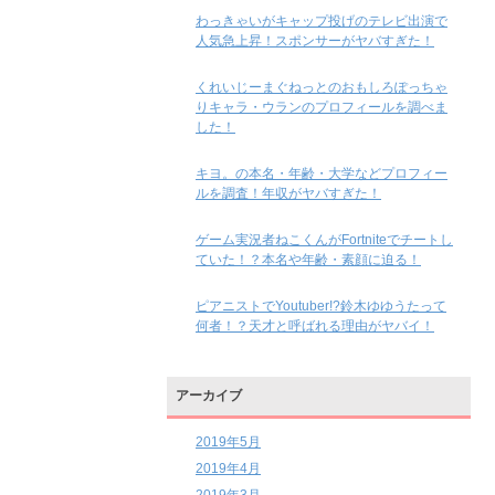
わっきゃいがキャップ投げのテレビ出演で
人気急上昇！スポンサーがヤバすぎた！
くれいじーまぐねっとのおもしろぽっちゃ
りキャラ・ウランのプロフィールを調べま
した！
キヨ。の本名・年齢・大学などプロフィー
ルを調査！年収がヤバすぎた！
ゲーム実況者ねこくんがFortniteでチートし
ていた！？本名や年齢・素顔に迫る！
ピアニストでYoutuber!?鈴木ゆゆうたって
何者！？天才と呼ばれる理由がヤバイ！
アーカイブ
2019年5月
2019年4月