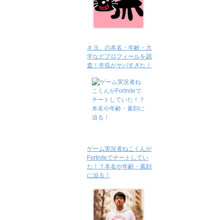
キヨ。の本名・年齢・大
学などプロフィールを調
査！年収がヤバすぎた！
ゲーム実況者ねこくんが
Fortniteでチートしてい
た！？本名や年齢・素顔
に迫る！