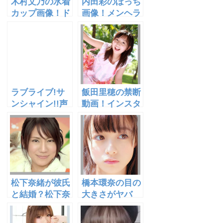
木村文乃の水着
内田彩のぼっち
カップ画像！ド
画像！メンヘラ
ラマでの演技は
と彼氏の噂は本
下手？熱愛彼氏
当？胸は何カッ
は誰だ！
プ？
ラブライブ!サ
飯田里穂の禁断
ンシャイン!!声
動画！インスタ
優まとめ(完全
画像も凄い！天
版)Aqoursライ
テレにも出演し
ブ映像!
てた？
松下奈緒が彼氏
橋本環奈の目の
と結婚？松下奈
大きさがヤバ
緒似の女優を発
い！大きい形は
見！ピアノの腕
母の遺伝か？