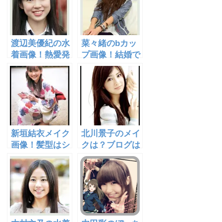
渡辺美優紀の水
菜々緒のbカッ
着画像！熱愛発
プ画像！結婚で
覚！彼氏は藤田
顔が変わった？
富？私服も可愛
バカリズムとの
いです！
関係は？
新垣結衣メイク
北川景子のメイ
画像！髪型はシ
クは？ブログは
ョート？エクス
どこ？DAIGO
テも？身長や私
とのデート画像
服は？
あり！