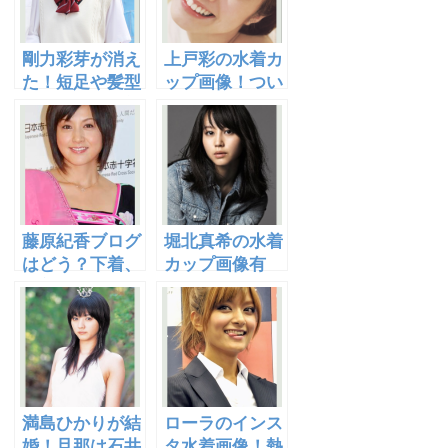
剛力彩芽が消え
上戸彩の水着カ
た！短足や髪型
ップ画像！つい
が原因か？最新
に妊娠か？ボブ
画像あり！
風の髪型がかわ
いい！
藤原紀香ブログ
堀北真希の水着
はどう？下着、
カップ画像有
水着画像あり！
り！彼氏は櫻井
宗教の噂も気に
翔？ドラマ演技
なる！
の評判は？
満島ひかりが結
ローラのインス
婚！旦那は石井
タ水着画像！熱