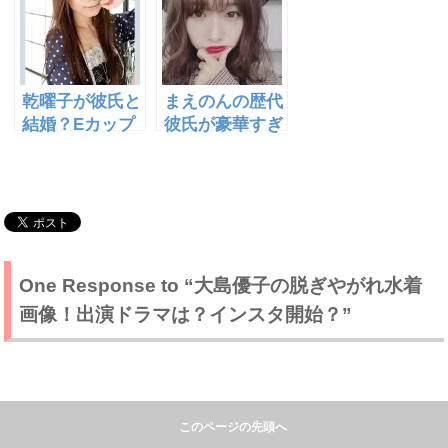
前も神！
乾曜子が彼氏と
まえのんの歴代
結婚？Eカップ
彼氏が豪華すぎ
画像がデカすぎ
る！？カラコン
る！現在は社長
に秘密があっ
か？
た？[前田希美]
One Response to “大島優子の脱ぎやがれ水着
画像！出演ドラマは？インスタ開始？”
前田敦子の最新水着画像！佐藤健や大島優子との仲
このページの先頭へ