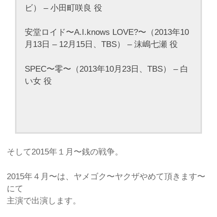
ビ） – 小田町咲良 役
安堂ロイド〜A.I.knows LOVE?〜（2013年10
月13日 – 12月15日、TBS） – 沫嶋七瀬 役
SPEC〜零〜（2013年10月23日、TBS） – 白
い女 役
そして2015年１月〜銭の戦争。
2015年４月〜は、ヤメゴク〜ヤクザやめて頂きます〜
にて
主演で出演します。