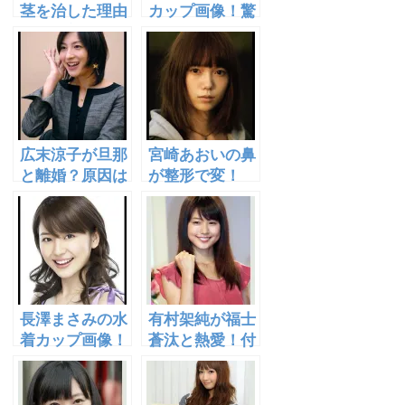
茎を治した理由
カップ画像！驚
は？水着カップ
きの顔サイズ！
画像公開！性格
犬好きお嬢様の
はどう？
出身は？
広末涼子が旦那
宮崎あおいの鼻
と離婚？原因は
が整形で変！
佐藤健か！子供
比較画像あり！
はどうなる？
ロングヘアーは
[画像あり]
似合う？
長澤まさみの水
有村架純が福士
着カップ画像！
蒼汰と熱愛！付
父は何と監督だ
き合ってる？髪
った！Ｊリーグ
型やメイクも話
で活躍！
題に！