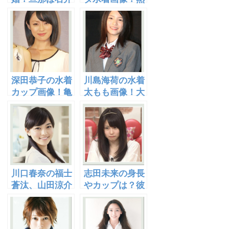
裕也？実は弟や
愛相手は有田哲
妹も芸能人！
平か中居正広？
[画像あり]
深田恭子の水着
川島海荷の水着
カップ画像！亀
太もも画像！大
梨和也と熱愛？
野智との現在っ
体重や髪型はど
て？ブログの内
う？
容は？
川口春奈の福士
志田未来の身長
蒼汰、山田涼介
やカップは？彼
との関係は？
氏は神木隆之介
と山田涼介？
[画像あり]