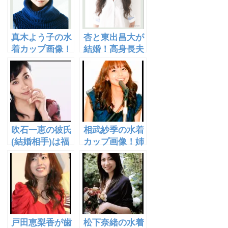
真木よう子の水
杏と東出昌大が
着カップ画像！
結婚！高身長夫
結婚後の旦那や
婦誕生のきっか
子供との関係は
けはドラマの共
どう？
演か？
吹石一恵の彼氏
相武紗季の水着
(結婚相手)は福
カップ画像！姉
山雅治？anan
は宝塚で活躍中
でも活躍！
か？熱愛相手は
誰？
戸田恵梨香が歯
松下奈緒の水着