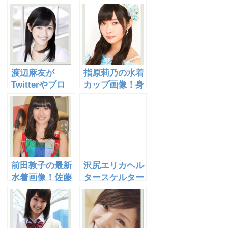
挑戦！46歳で美
していた！ブロ
脚ってマジ？
グでの告白と
[画像有]
は？
渡辺麻友が
指原莉乃の水着
Twitterやブロ
カップ画像！身
グ、755で激し
長と比べ脚が太
い？水着カップ
い？総選挙の結
画像あり！
果は？
前田敦子の最新
沢尻エリカヘル
水着画像！佐藤
タースケルター
健や大島優子と
画像！離婚成
の仲は？現在の
立？メイク、髪
髪型は？
型もgood！