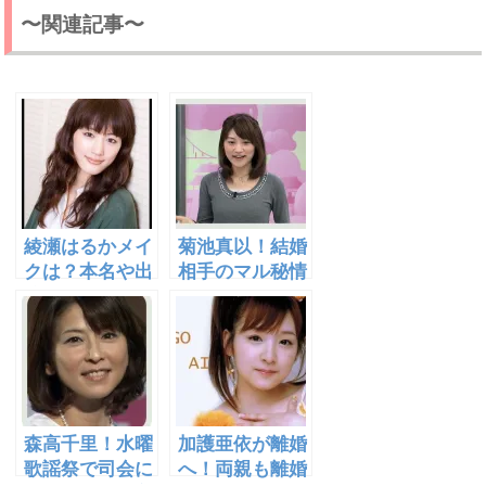
〜関連記事〜
綾瀬はるかメイ
菊池真以！結婚
クは？本名や出
相手のマル秘情
演ドラマも公
報！ニュース7
開！
でCカップ画像
を公開！
森高千里！水曜
加護亜依が離婚
歌謡祭で司会に
へ！両親も離婚