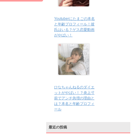
Youtuberにたまごの本名
と年齢プロフィール！彼
氏はいる？ゲス恋愛動画
がやばい！
ひなちゃんねるのダイエ
ットがやばい！？炎上寸
前でアンチ急増の理由と
は？本名と年齢プロフィ
ール
最近の投稿