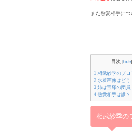
また熱愛相手につ
目次
[
hide
]
1
相武紗季のプロ
2
水着画像はどう
3
姉は宝塚の団員
4
熱愛相手は誰？
相武紗季の