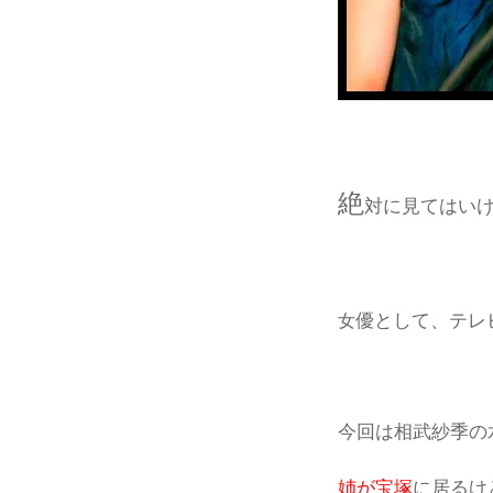
絶
対に見てはい
優として、テレ
女
今回は相武紗季の
姉が宝塚
に居るけ