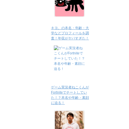
キヨ。の本名・年齢・大
学などプロフィールを調
査！年収がヤバすぎた！
ゲーム実況者ねこくんが
Fortniteでチートしてい
た！？本名や年齢・素顔
に迫る！