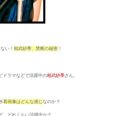
けない！
相武紗季、禁断の秘密
！
ビドラマなどで活躍中の
相武紗季
さん。
水
着画像はどんな感じ
なのか？
ど、どれくらい活躍中か？