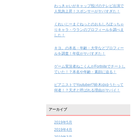
わっきゃいがキャップ投げのテレビ出演で
人気急上昇！スポンサーがヤバすぎた！
くれいじーまぐねっとのおもしろぽっちゃ
りキャラ・ウランのプロフィールを調べま
した！
キヨ。の本名・年齢・大学などプロフィー
ルを調査！年収がヤバすぎた！
ゲーム実況者ねこくんがFortniteでチートし
ていた！？本名や年齢・素顔に迫る！
ピアニストでYoutuber!?鈴木ゆゆうたって
何者！？天才と呼ばれる理由がヤバイ！
アーカイブ
2019年5月
2019年4月