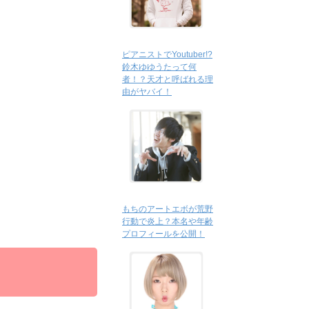
ピアニストでYoutuber!?
鈴木ゆゆうたって何
者！？天才と呼ばれる理
由がヤバイ！
もちのアートエボが荒野
行動で炎上？本名や年齢
プロフィールを公開！