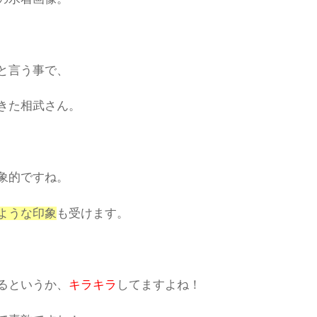
と言う事で、
きた相武さん。
象的ですね。
ような印象
も受けます。
るというか、
キラキラ
してますよね！