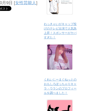
0月9日
[
女性芸能人
]
わっきゃいがキャップ投
げのテレビ出演で人気急
上昇！スポンサーがヤバ
すぎた！
くれいじーまぐねっとの
おもしろぽっちゃりキャ
ラ・ウランのプロフィー
ルを調べました！