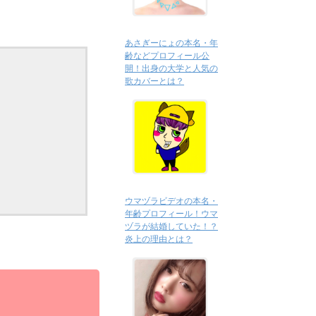
あさぎーにょの本名・年
齢などプロフィール公
開！出身の大学と人気の
歌カバーとは？
ウマヅラビデオの本名・
年齢プロフィール！ウマ
ヅラが結婚していた！？
炎上の理由とは？