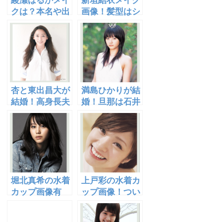
綾瀬はるかメイ
新垣結衣メイク
クは？本名や出
画像！髪型はシ
演ドラマも公
ョート？エクス
開！
テも？身長や私
服は？
杏と東出昌大が
満島ひかりが結
結婚！高身長夫
婚！旦那は石井
婦誕生のきっか
裕也？実は弟や
けはドラマの共
妹も芸能人！
演か？
[画像あり]
堀北真希の水着
上戸彩の水着カ
カップ画像有
ップ画像！つい
り！彼氏は櫻井
に妊娠か？ボブ
翔？ドラマ演技
風の髪型がかわ