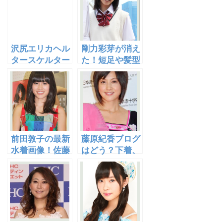
の評判は？
いい！
沢尻エリカヘル
剛力彩芽が消え
タースケルター
た！短足や髪型
画像！離婚成
が原因か？最新
立？メイク、髪
画像あり！
型もgood！
前田敦子の最新
藤原紀香ブログ
水着画像！佐藤
はどう？下着、
健や大島優子と
水着画像あり！
の仲は？現在の
宗教の噂も気に
髪型は？
なる！