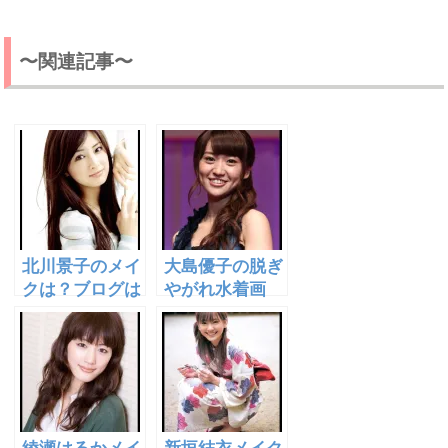
〜関連記事〜
北川景子のメイ
大島優子の脱ぎ
クは？ブログは
やがれ水着画
どこ？DAIGO
像！出演ドラマ
とのデート画像
は？インスタ開
あり！
始？