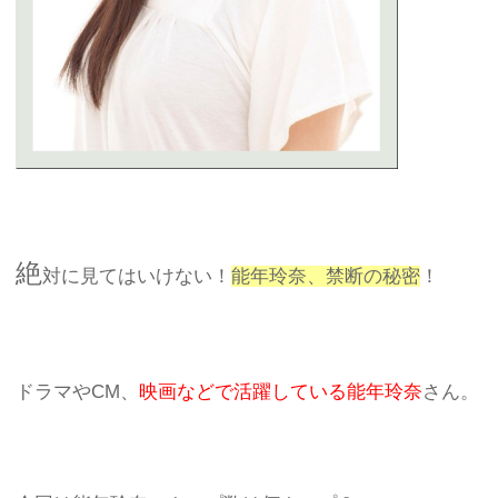
絶
対に見てはいけない！
能年玲奈、禁断の秘密
！
ドラマやCM、
映画などで活躍している能年玲奈
さん。