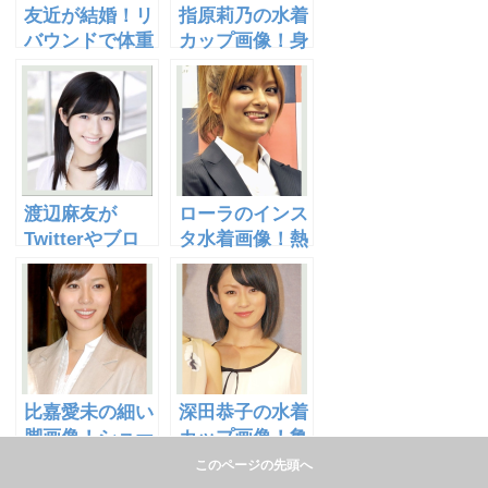
友近が結婚！リ
指原莉乃の水着
バウンドで体重
カップ画像！身
増画像！小雪と
長と比べ脚が太
の険悪な関係
い？総選挙の結
は？
果は？
渡辺麻友が
ローラのインス
Twitterやブロ
タ水着画像！熱
グ、755で激し
愛相手は有田哲
い？水着カップ
平か中居正広？
画像あり！
比嘉愛未の細い
深田恭子の水着
脚画像！ショー
カップ画像！亀
トヘアは似合
梨和也と熱愛？
このページの先頭へ
う？痩せたのは
体重や髪型はど