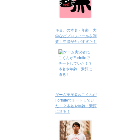
キヨ。の本名・年齢・大
学などプロフィールを調
査！年収がヤバすぎた！
ゲーム実況者ねこくんが
Fortniteでチートしてい
た！？本名や年齢・素顔
に迫る！