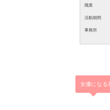
職業 女
活動期間 2
事務所 ジ
女優になる