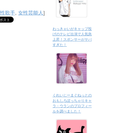
性歌手
,
女性芸能人
]
わっきゃいがキャップ投
げのテレビ出演で人気急
上昇！スポンサーがヤバ
すぎた！
くれいじーまぐねっとの
おもしろぽっちゃりキャ
ラ・ウランのプロフィー
ルを調べました！