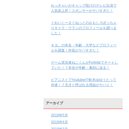
わっきゃいがキャップ投げのテレビ出演で
人気急上昇！スポンサーがヤバすぎた！
くれいじーまぐねっとのおもしろぽっちゃ
りキャラ・ウランのプロフィールを調べま
した！
キヨ。の本名・年齢・大学などプロフィー
ルを調査！年収がヤバすぎた！
ゲーム実況者ねこくんがFortniteでチートし
ていた！？本名や年齢・素顔に迫る！
ピアニストでYoutuber!?鈴木ゆゆうたって
何者！？天才と呼ばれる理由がヤバイ！
アーカイブ
2019年5月
2019年4月