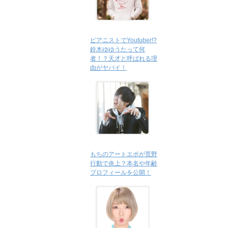
ピアニストでYoutuber!?
鈴木ゆゆうたって何
者！？天才と呼ばれる理
由がヤバイ！
もちのアートエボが荒野
行動で炎上？本名や年齢
プロフィールを公開！