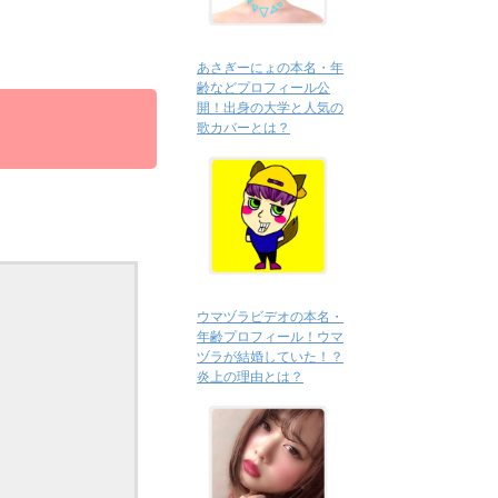
あさぎーにょの本名・年
齢などプロフィール公
開！出身の大学と人気の
歌カバーとは？
ウマヅラビデオの本名・
年齢プロフィール！ウマ
ヅラが結婚していた！？
炎上の理由とは？