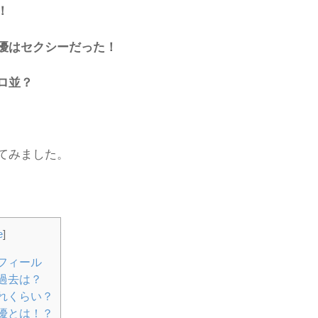
！
優はセクシーだった！
ロ並？
てみました。
e
]
フィール
過去は？
れくらい？
優とは！？