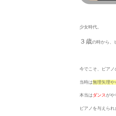
少女時代。
３歳
の時から、
今でこそ、ピアノ
当時は
無理矢理や
本当は
ダンス
がや
ピアノを与えられ