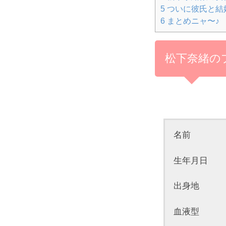
5
ついに彼氏と結
6
まとめニャ〜♪
松下奈緒の
名前 
生年月日 19
出身地 
血液型 