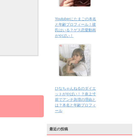
Youtuberにたまごの本名
と年齢プロフィール！彼
氏はいる？ゲス恋愛動画
がやばい！
ひなちゃんねるのダイエ
ットがやばい！？炎上寸
前でアンチ急増の理由と
は？本名と年齢プロフィ
ール
最近の投稿